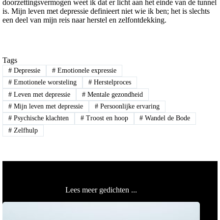
doorzettingsvermogen weet ik dat er licht aan het einde van de tunnel
is. Mijn leven met depressie definieert niet wie ik ben; het is slechts
een deel van mijn reis naar herstel en zelfontdekking.
Tags
#
Depressie
#
Emotionele expressie
#
Emotionele worsteling
#
Herstelproces
#
Leven met depressie
#
Mentale gezondheid
#
Mijn leven met depressie
#
Persoonlijke ervaring
#
Psychische klachten
#
Troost en hoop
#
Wandel de Bode
#
Zelfhulp
Lees meer gedichten ...