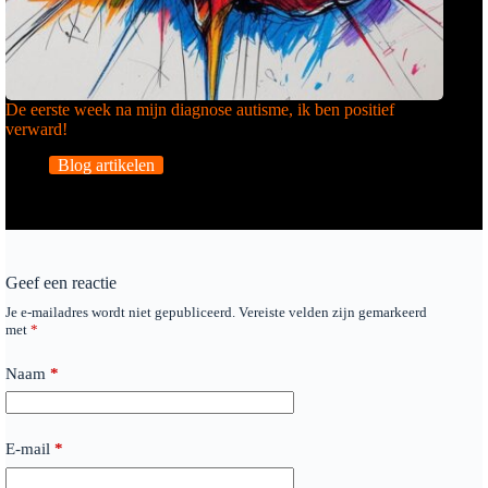
De eerste week na mijn diagnose autisme, ik ben positief
verward!
Blog artikelen
Geef een reactie
Je e-mailadres wordt niet gepubliceerd.
Vereiste velden zijn gemarkeerd
met
*
Naam
*
E-mail
*