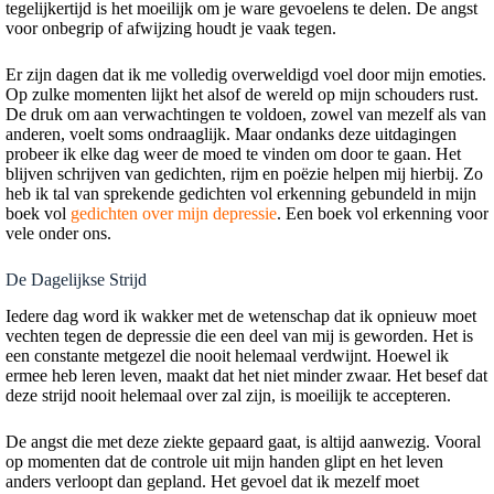
tegelijkertijd is het moeilijk om je ware gevoelens te delen. De angst
voor onbegrip of afwijzing houdt je vaak tegen.
Er zijn dagen dat ik me volledig overweldigd voel door mijn emoties.
Op zulke momenten lijkt het alsof de wereld op mijn schouders rust.
De druk om aan verwachtingen te voldoen, zowel van mezelf als van
anderen, voelt soms ondraaglijk. Maar ondanks deze uitdagingen
probeer ik elke dag weer de moed te vinden om door te gaan. Het
blijven schrijven van gedichten, rijm en poëzie helpen mij hierbij. Zo
heb ik tal van sprekende gedichten vol erkenning gebundeld in mijn
boek vol
gedichten over mijn depressie
. Een boek vol erkenning voor
vele onder ons.
De Dagelijkse Strijd
Iedere dag word ik wakker met de wetenschap dat ik opnieuw moet
vechten tegen de depressie die een deel van mij is geworden. Het is
een constante metgezel die nooit helemaal verdwijnt. Hoewel ik
ermee heb leren leven, maakt dat het niet minder zwaar. Het besef dat
deze strijd nooit helemaal over zal zijn, is moeilijk te accepteren.
De angst die met deze ziekte gepaard gaat, is altijd aanwezig. Vooral
op momenten dat de controle uit mijn handen glipt en het leven
anders verloopt dan gepland. Het gevoel dat ik mezelf moet