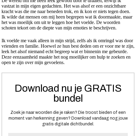
De wereld om me heen leek gewoon door te draaien, terwijl ik
vastzat in mijn eigen gedachten. Het was alsof er een onzichtbare
kracht was die me naar beneden trok, en ik kon er niets tegen doen.
Ik wilde dat mensen om mij heen begrepen wat ik doormaakte, maar
het was moeilijk om uit te leggen hoe het voelde. De woorden
schoten tekort om de diepte van mijn emoties te beschrijven.
Ik voelde me vaak alleen in mijn strijd, zelfs als ik omringd was door
vrienden en familie. Hoewel ze hun best deden om er voor me te zijn,
leek het alsof niemand echt begreep wat er binnenin me gebeurde.
Deze eenzaamheid maakte het nog moeilijker om hulp te zoeken en
open te zijn over mijn gevoelens.
Download nu je GRATIS
bundel
Zoek je naar woorden die je raken? Die troost bieden of een
moment van herkenning geven? Download vandaag nog jouw
gratis digitale dichtbundel.