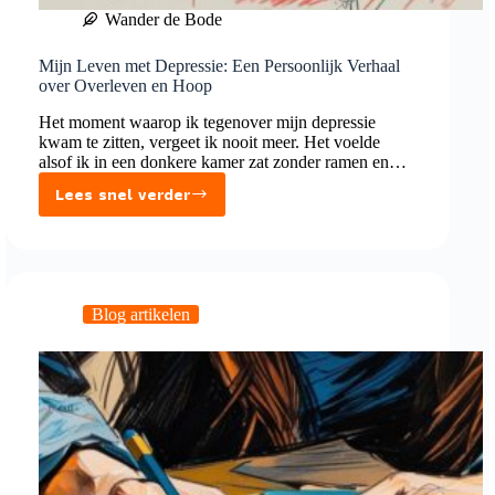
Wander de Bode
Mijn Leven met Depressie: Een Persoonlijk Verhaal
over Overleven en Hoop
Het moment waarop ik tegenover mijn depressie
kwam te zitten, vergeet ik nooit meer. Het voelde
alsof ik in een donkere kamer zat zonder ramen en…
Lees snel verder
Mijn
Leven
met
Depressie:
Een
Blog artikelen
Persoonlijk
Verhaal
over
Overleven
en
Hoop