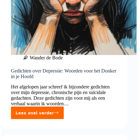
Wander de Bode
Gedichten over Depressie: Woorden voor het Donker
in je Hoofd
Het afgelopen jaar schreef ik bijzondere gedichten
over mijn depressie, chronische pijn en suïcidale
gedachten. Deze gedichten zijn voor mij als een
verhaal waarin ik woorden…
Lees snel verder
Gedichten
over
Depressie:
Woorden