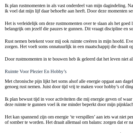
Ik plan rustmomenten in als vast onderdeel van mijn dagindeling. Na 
ik voel dat mijn lijf daar behoefte aan heeft. Door deze momenten se
Het is verleidelijk om deze rustmomenten over te slaan als het goed li
belangrijk om jezelf die pauzes te gunnen. Dit vraagt discipline en
Rust nemen betekent voor mij ook ruimte creëren in mijn hoofd. Even
zorgen. Het voelt soms onnatuurlijk in een maatschappij die draait o
Door rustmomenten in te bouwen heb ik geleerd dat het leven niet al
Ruimte Voor Plezier En Hobby’s
Met chronische pijn lijkt het soms alsof alle energie opgaat aan dage
genoeg rust nemen. Juist door tijd vrij te maken voor hobby’s of ding
Ik plan bewust tijd in voor activiteiten die mij energie geven of waa
deze ruimte te gunnen voel ik me minder beperkt door mijn pijnklac
Het kan spannend zijn om energie ‘te verspillen’ aan iets wat niet pe
of somber te worden. Het draait allemaal om balans: zorgen dat er naa