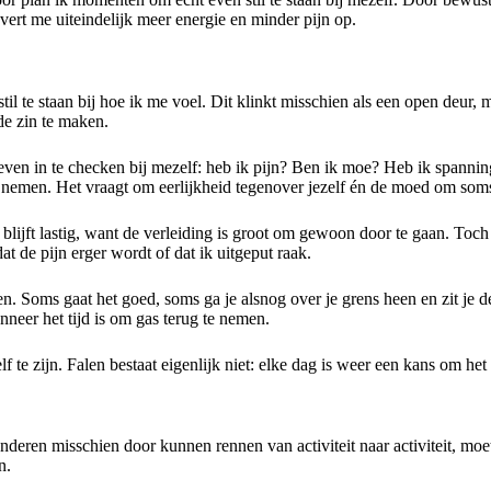
vert me uiteindelijk meer energie en minder pijn op.
til te staan bij hoe ik me voel. Dit klinkt misschien als een open deur, m
de zin te maken.
en in te checken bij mezelf: heb ik pijn? Ben ik moe? Heb ik spanning
te nemen. Het vraagt om eerlijkheid tegenover jezelf én de moed om som
ijft lastig, want de verleiding is groot om gewoon door te gaan. Toch h
t de pijn erger wordt of dat ik uitgeput raak.
. Soms gaat het goed, soms ga je alsnog over je grens heen en zit je d
anneer het tijd is om gas terug te nemen.
lf te zijn. Falen bestaat eigenlijk niet: elke dag is weer een kans om het
ren misschien door kunnen rennen van activiteit naar activiteit, moet 
n.