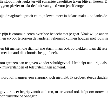
ie stopt in iets leuks terwijl sommige dagelijkse taken blijven liggen.
 leggen; plezier maakt deel uit van goed voor jezelf zorgen.
jn draagkracht groeit en mijn leven meer in balans raakt – ondanks de pij
jn is communiceren over hoe het echt met je gaat. Vaak wil je anderen n
en én ervoor te zorgen dat anderen rekening kunnen houden met jouw sit
lleen bij mensen die dichtbij me staan, maar ook op plekken waar dit re
 met iemand die chronische pijn heeft.
ng om grenzen aan te geven zonder schuldgevoel. Het helpt natuurlijk a
isverstanden of teleurstellingen achteraf.
rdt of wanneer een afspraak toch niet lukt. Ik probeer steeds duidelij
rgt voor meer begrip vanuit anderen, maar vooral ook helpt om trouw aa
r frustratie of onbegrip.