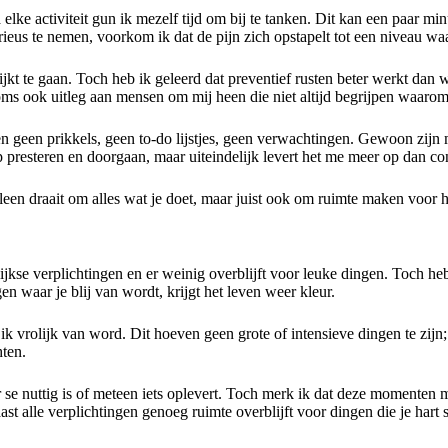
elke activiteit gun ik mezelf tijd om bij te tanken. Dit kan een paar mi
rieus te nemen, voorkom ik dat de pijn zich opstapelt tot een niveau waa
jkt te gaan. Toch heb ik geleerd dat preventief rusten beter werkt dan wa
 soms ook uitleg aan mensen om mij heen die niet altijd begrijpen waaro
 geen prikkels, geen to-do lijstjes, geen verwachtingen. Gewoon zijn m
p presteren en doorgaan, maar uiteindelijk levert het me meer op dan c
leen draait om alles wat je doet, maar juist ook om ruimte maken voor h
lijkse verplichtingen en er weinig overblijft voor leuke dingen. Toch he
en waar je blij van wordt, krijgt het leven weer kleur.
r ik vrolijk van word. Dit hoeven geen grote of intensieve dingen te zij
hten.
r se nuttig is of meteen iets oplevert. Toch merk ik dat deze momenten 
st alle verplichtingen genoeg ruimte overblijft voor dingen die je hart s