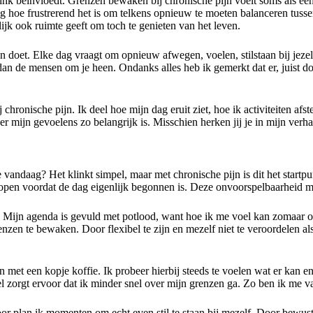
flink beïnvloedt. Grenzen bewaken bij chronische pijn voelt soms als een
ng hoe frustrerend het is om telkens opnieuw te moeten balanceren tusse
ijk ook ruimte geeft om toch te genieten van het leven.
en doet. Elke dag vraagt om opnieuw afwegen, voelen, stilstaan bij jezel
 de mensen om je heen. Ondanks alles heb ik gemerkt dat er, juist door
chronische pijn. Ik deel hoe mijn dag eruit ziet, hoe ik activiteiten a
ijn gevoelens zo belangrijk is. Misschien herken jij je in mijn verhaal 
 vandaag? Het klinkt simpel, maar met chronische pijn is dit het startpu
lopen voordat de dag eigenlijk begonnen is. Deze onvoorspelbaarheid ma
en. Mijn agenda is gevuld met potlood, want hoe ik me voel kan zomaar
enzen te bewaken. Door flexibel te zijn en mezelf niet te veroordelen als
 met een kopje koffie. Ik probeer hierbij steeds te voelen wat er kan en 
tueel zorgt ervoor dat ik minder snel over mijn grenzen ga. Zo ben ik me
oor plan ik momenten om echt even stil te staan bij mezelf. Door bewust s