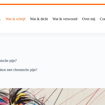
…
Wat ik schrijf
Wat ik dicht
Wat ik verwoord
Over mij
Con
ische pijn?
ken met chronische pijn?