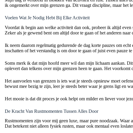
ik ongemerkt over mijn grenzen ga. Dit vraagt discipline, maar het le
Voelen Wat Je Nodig Hebt Bij Elke Activiteit
Voordat ik begin aan welke activiteit dan ook, probeer ik altijd even s
Zeker als je gewend bent om altijd door te gaan of het anderen naar 
Ik neem daarom regelmatig gedurende de dag korte pauzes om echt ev
inschatten of het verstandig is om door te gaan of juist even pauze 
Soms merk ik dat mijn hoofd meer wil dan mijn lichaam aankan. Dit bl
oplevert dan telkens over mijn grenzen heen te gaan. Het voorkomt da
Het aanvoelen van grenzen is iets wat je steeds opnieuw moet oefenen
bewust mee bezig te zijn, leer je steeds beter waar je grens ligt en w
Het mooie is dat dit proces je ook helpt om milder en liever voor jeze
De Kracht Van Rustmomenten Tussen Alles Door
Rustmomenten zijn voor mij geen luxe, maar pure noodzaak. Waar ande
Dat betekent niet alleen fysiek rusten, maar ook mentaal even loslate