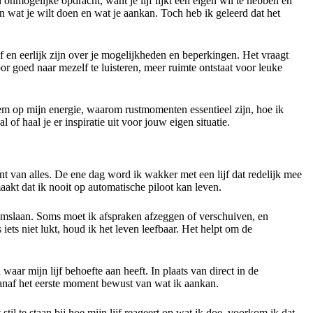
 onmogelijke opdracht, want je lijf lijkt een eigen wil te hebben en
n wat je wilt doen en wat je aankan. Toch heb ik geleerd dat het
f en eerlijk zijn over je mogelijkheden en beperkingen. Het vraagt
 goed naar mezelf te luisteren, meer ruimte ontstaat voor leuke
fstem op mijn energie, waarom rustmomenten essentieel zijn, hoe ik
of haal je er inspiratie uit voor jouw eigen situatie.
nt van alles. De ene dag word ik wakker met een lijf dat redelijk mee
akt dat ik nooit op automatische piloot kan leven.
 omslaan. Soms moet ik afspraken afzeggen of verschuiven, en
 iets niet lukt, houd ik het leven leefbaar. Het helpt om de
waar mijn lijf behoefte aan heeft. In plaats van direct in de
 vanaf het eerste moment bewust van wat ik aankan.
til te staan bij hoe mijn lijf reageert op wat ik doe, voorkom ik dat