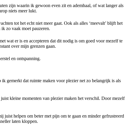
nuten zijn waarin ik gewoon even zit en ademhaal, of wat langer als
rop niets meer lukt.
chten tot het echt niet meer gaat. Ook als alles ‘meevalt’ blijft het
m ik zo vaak moet pauzeren.
et wat er is en accepteren dat dit nodig is om goed voor mezelf te
onstant over mijn grenzen gaan.
erstel en ontspanning.
b ik gemerkt dat ruimte maken voor plezier net zo belangrijk is als
n; juist kleine momenten van plezier maken het verschil. Door mezelf
mij juist helpen om beter met pijn om te gaan en minder gefrustreerd
neller laten kloppen.