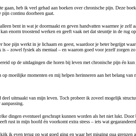
 gaan, heb ik veel gehad aan boeken over chronische pijn. Deze boeken
e pijn continu doorheen gaat.
 alleen bent in wat je doormaakt en geven handvatten waarmee je zelf
kan enorm troostend werken en geeft vaak net dat steuntje in de rug op 
oe pijn werkt in je lichaam en geest, waardoor je beter begrijpt waaro
k is – zowel fysiek als mentaal – en waarom goed voor jezelf zorgen zo 
ereid op de uitdagingen die horen bij leven met chronische pijn én kun 
even op moeilijke momenten en mij helpen herinneren aan het belang van
d deel uitmaakt van mijn leven. Toch probeer ik zoveel mogelijk structuu
r aanpassing.
ke dingen eventueel geschrapt kunnen worden als het niet lukt. Door bew
eeft rust in mijn hoofd én voorkomt extra stress – iets wat gegarandeer
g kijk ik even terug op wat goed ging en waar het misging qua grenzen 