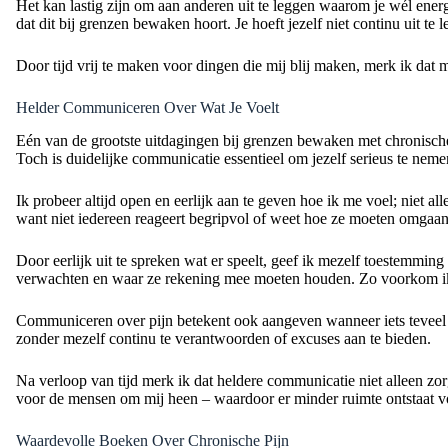
Het kan lastig zijn om aan anderen uit te leggen waarom je wél energ
dat dit bij grenzen bewaken hoort. Je hoeft jezelf niet continu uit te
Door tijd vrij te maken voor dingen die mij blij maken, merk ik dat mi
Helder Communiceren Over Wat Je Voelt
Eén van de grootste uitdagingen bij grenzen bewaken met chronische pi
Toch is duidelijke communicatie essentieel om jezelf serieus te nem
Ik probeer altijd open en eerlijk aan te geven hoe ik me voel; niet a
want niet iedereen reageert begripvol of weet hoe ze moeten omgaan
Door eerlijk uit te spreken wat er speelt, geef ik mezelf toestemmi
verwachten en waar ze rekening mee moeten houden. Zo voorkom ik m
Communiceren over pijn betekent ook aangeven wanneer iets teveel wo
zonder mezelf continu te verantwoorden of excuses aan te bieden.
Na verloop van tijd merk ik dat heldere communicatie niet alleen zo
voor de mensen om mij heen – waardoor er minder ruimte ontstaat voo
Waardevolle Boeken Over Chronische Pijn