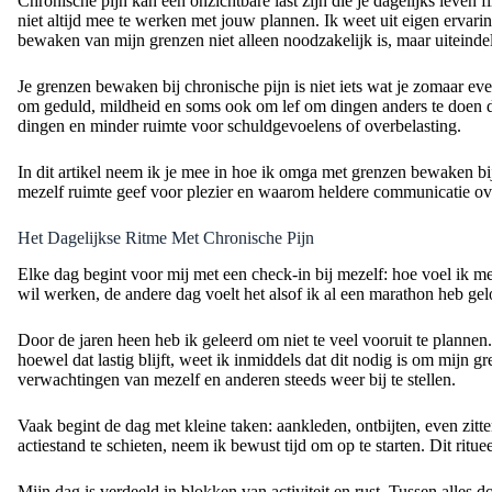
Chronische pijn kan een onzichtbare last zijn die je dagelijks leven 
niet altijd mee te werken met jouw plannen. Ik weet uit eigen ervari
bewaken van mijn grenzen niet alleen noodzakelijk is, maar uiteindel
Je grenzen bewaken bij chronische pijn is niet iets wat je zomaar ev
om geduld, mildheid en soms ook om lef om dingen anders te doen dan
dingen en minder ruimte voor schuldgevoelens of overbelasting.
In dit artikel neem ik je mee in hoe ik omga met grenzen bewaken bij 
mezelf ruimte geef voor plezier en waarom heldere communicatie over m
Het Dagelijkse Ritme Met Chronische Pijn
Elke dag begint voor mij met een check-in bij mezelf: hoe voel ik me
wil werken, de andere dag voelt het alsof ik al een marathon heb ge
Door de jaren heen heb ik geleerd om niet te veel vooruit te plann
hoewel dat lastig blijft, weet ik inmiddels dat dit nodig is om mijn gr
verwachtingen van mezelf en anderen steeds weer bij te stellen.
Vaak begint de dag met kleine taken: aankleden, ontbijten, even zitten
actiestand te schieten, neem ik bewust tijd om op te starten. Dit ri
Mijn dag is verdeeld in blokken van activiteit en rust. Tussen alles d