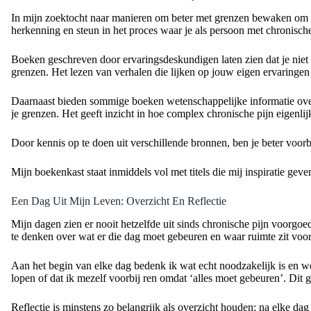
In mijn zoektocht naar manieren om beter met grenzen bewaken om te
herkenning en steun in het proces waar je als persoon met chronisch
Boeken geschreven door ervaringsdeskundigen laten zien dat je niet
grenzen. Het lezen van verhalen die lijken op jouw eigen ervaringen 
Daarnaast bieden sommige boeken wetenschappelijke informatie over h
je grenzen. Het geeft inzicht in hoe complex chronische pijn eigenlij
Door kennis op te doen uit verschillende bronnen, ben je beter voorb
Mijn boekenkast staat inmiddels vol met titels die mij inspiratie g
Een Dag Uit Mijn Leven: Overzicht En Reflectie
Mijn dagen zien er nooit hetzelfde uit sinds chronische pijn voorgoe
te denken over wat er die dag moet gebeuren en waar ruimte zit voo
Aan het begin van elke dag bedenk ik wat echt noodzakelijk is en wel
lopen of dat ik mezelf voorbij ren omdat ‘alles moet gebeuren’. Dit g
Reflectie is minstens zo belangrijk als overzicht houden: na elke da