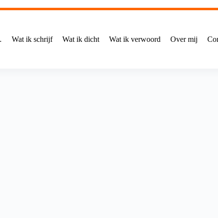
…
Wat ik schrijf
Wat ik dicht
Wat ik verwoord
Over mij
Con