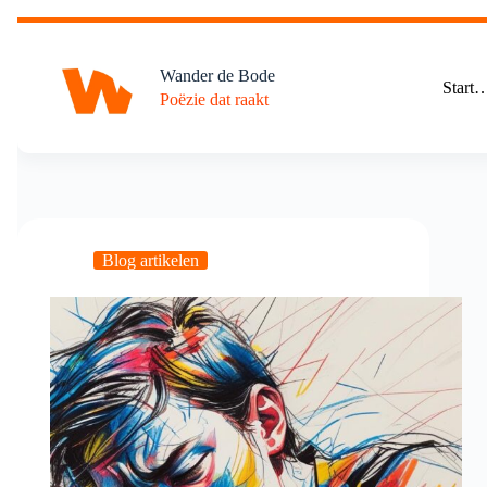
Ga
naar
de
Wander de Bode
inhoud
Start
Poëzie dat raakt
Blog artikelen