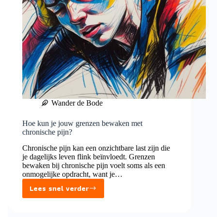
Wander de Bode
Hoe kun je jouw grenzen bewaken met
chronische pijn?
Chronische pijn kan een onzichtbare last zijn die
je dagelijks leven flink beïnvloedt. Grenzen
bewaken bij chronische pijn voelt soms als een
onmogelijke opdracht, want je…
Lees snel verder
Hoe
kun
je