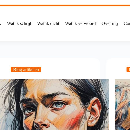
…
Wat ik schrijf
Wat ik dicht
Wat ik verwoord
Over mij
Con
Blog artikelen