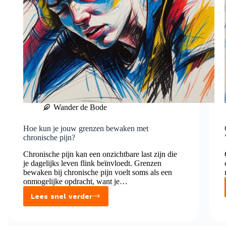
Wander de Bode
Hoe kun je jouw grenzen bewaken met
chronische pijn?
Chronische pijn kan een onzichtbare last zijn die
je dagelijks leven flink beïnvloedt. Grenzen
bewaken bij chronische pijn voelt soms als een
onmogelijke opdracht, want je…
Lees snel verder
Hoe
kun
je