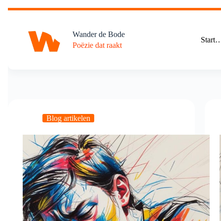
Ga
naar
de
Wander de Bode
inhoud
Start
Poëzie dat raakt
Blog artikelen