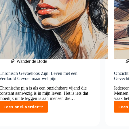
Wander de Bode
Chronisch Gevoelloos Zijn: Leven met een
Onzicht
Verdoofd Gevoel maar wel pijn.
Gevecht
Chronische pijn is als een onzichtbare vijand die
Iedereen
constant aanwezig is in mijn leven. Het is iets dat
Mensen z
moeilijk uit te leggen is aan mensen die…
vaak het
Lees snel verder
Lees
Chronisch
Gevoelloos
Zijn: