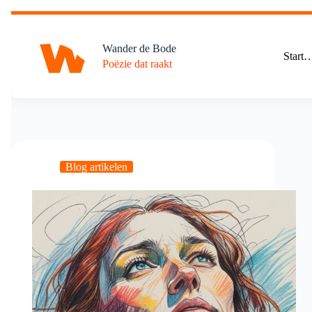
Ga
naar
de
Wander de Bode
inhoud
Start
Poëzie dat raakt
Blog artikelen