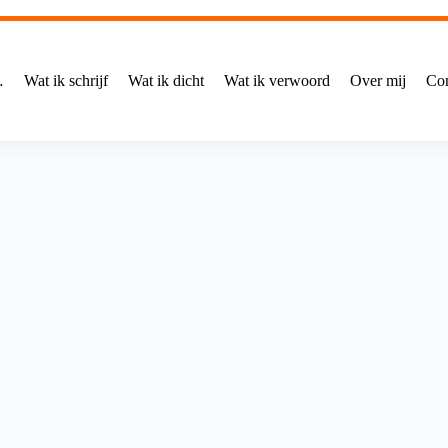
…
Wat ik schrijf
Wat ik dicht
Wat ik verwoord
Over mij
Con