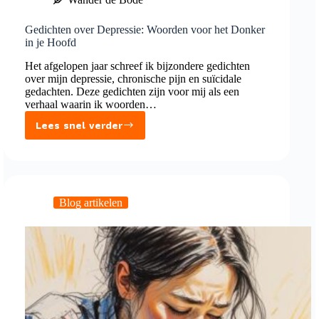
Gedichten over Depressie: Woorden voor het Donker
in je Hoofd
Het afgelopen jaar schreef ik bijzondere gedichten
over mijn depressie, chronische pijn en suïcidale
gedachten. Deze gedichten zijn voor mij als een
verhaal waarin ik woorden…
Lees snel verder
Gedichten
over
Depressie:
Woorden
voor
Blog artikelen
het
Donker
in
je
Hoofd