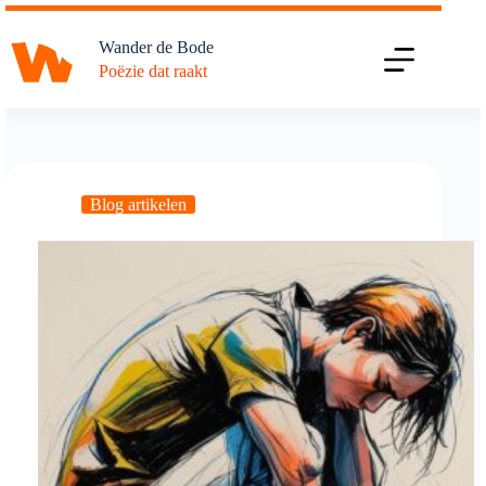
Ga
naar
Wander de Bode
de
Poëzie dat raakt
inhoud
Blog artikelen