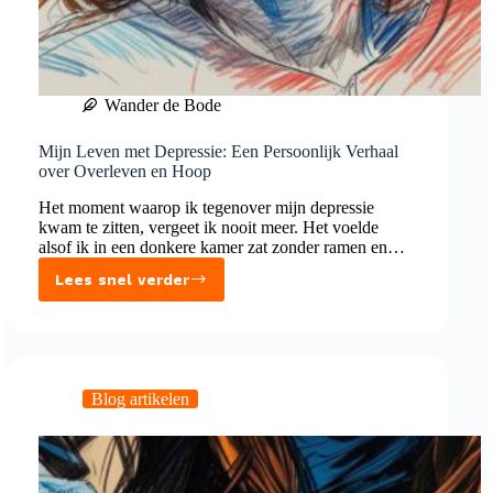
Wander de Bode
Mijn Leven met Depressie: Een Persoonlijk Verhaal
over Overleven en Hoop
Het moment waarop ik tegenover mijn depressie
kwam te zitten, vergeet ik nooit meer. Het voelde
alsof ik in een donkere kamer zat zonder ramen en…
Lees snel verder
Mijn
Leven
met
Depressie:
Een
Blog artikelen
Persoonlijk
Verhaal
over