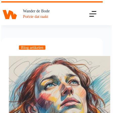
Ga
naar
Wander de Bode
de
Poëzie dat raakt
inhoud
Blog artikelen