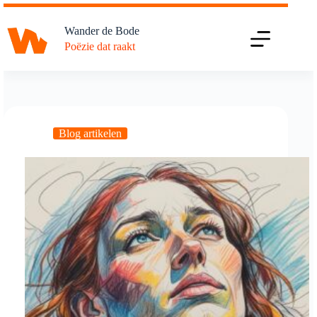
Ga
naar
Wander de Bode
de
Poëzie dat raakt
inhoud
Blog artikelen