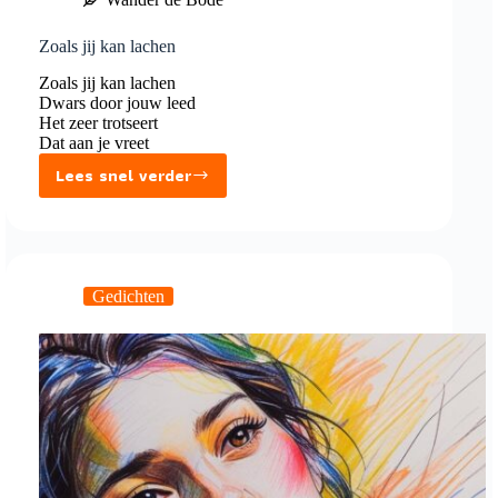
Zoals jij kan lachen
Zoals jij kan lachen
Dwars door jouw leed
Het zeer trotseert
Dat aan je vreet
Lees snel verder
Zoals
jij
kan
lachen
Gedichten