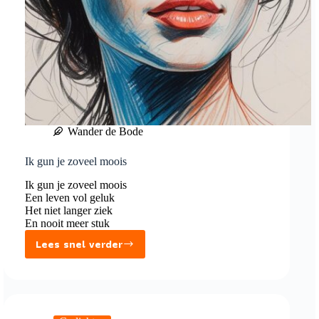
Wander de Bode
Ik gun je zoveel moois
Ik gun je zoveel moois
Een leven vol geluk
Het niet langer ziek
En nooit meer stuk
Lees snel verder
Ik
gun
je
zoveel