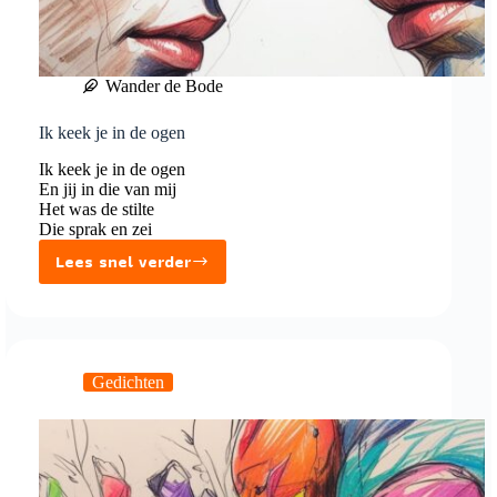
Wander de Bode
Ik keek je in de ogen
Ik keek je in de ogen
En jij in die van mij
Het was de stilte
Die sprak en zei
Lees snel verder
Ik
keek
je
in
de
Gedichten
ogen