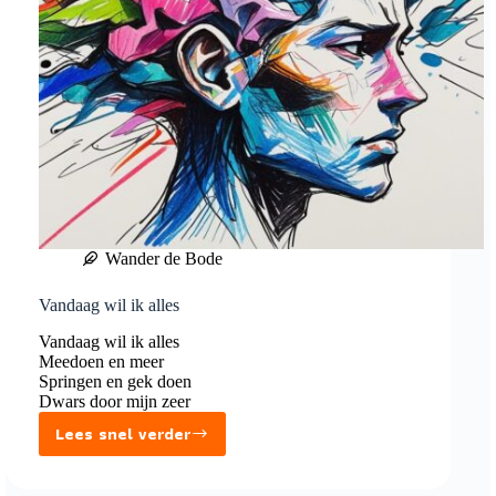
Wander de Bode
Vandaag wil ik alles
Vandaag wil ik alles
Meedoen en meer
Springen en gek doen
Dwars door mijn zeer
Lees snel verder
Vandaag
wil