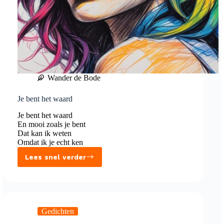
Wander de Bode
Je bent het waard
Je bent het waard
En mooi zoals je bent
Dat kan ik weten
Omdat ik je echt ken
Lees snel verder
Je
bent
het
waard
Gedichten