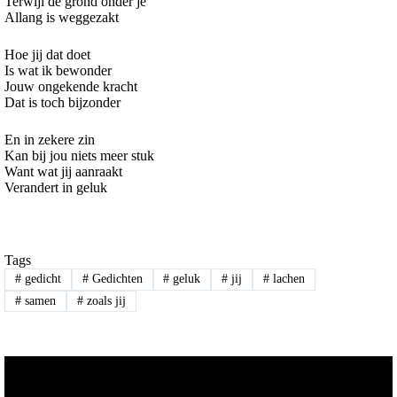
Terwijl de grond onder je
Allang is weggezakt
Hoe jij dat doet
Is wat ik bewonder
Jouw ongekende kracht
Dat is toch bijzonder
En in zekere zin
Kan bij jou niets meer stuk
Want wat jij aanraakt
Verandert in geluk
Tags
#
gedicht
#
Gedichten
#
geluk
#
jij
#
lachen
#
samen
#
zoals jij