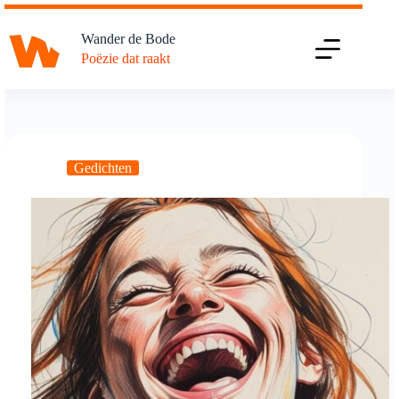
Ga
naar
Wander de Bode
de
Poëzie dat raakt
inhoud
Gedichten