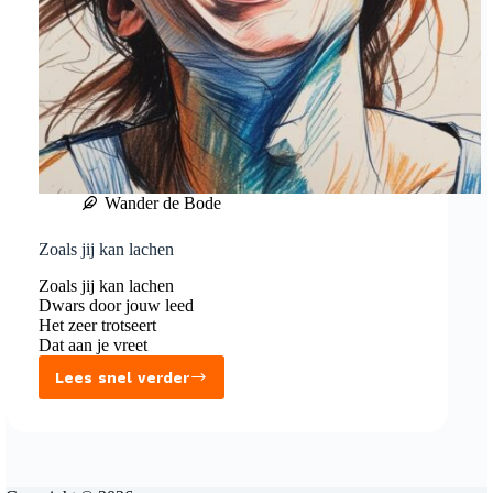
Wander de Bode
Zoals jij kan lachen
Zoals jij kan lachen
Dwars door jouw leed
Het zeer trotseert
Dat aan je vreet
Lees snel verder
Zoals
jij
kan
lachen