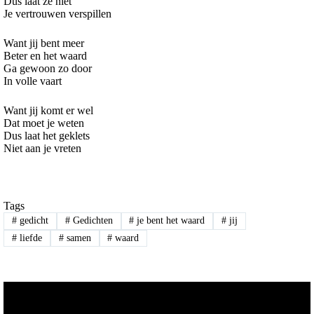
Dus laat ze niet
Je vertrouwen verspillen
Want jij bent meer
Beter en het waard
Ga gewoon zo door
In volle vaart
Want jij komt er wel
Dat moet je weten
Dus laat het geklets
Niet aan je vreten
Tags
#
gedicht
#
Gedichten
#
je bent het waard
#
jij
#
liefde
#
samen
#
waard