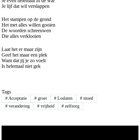
Je even helemaal in de war
Je lijf dat wil verslappen
Het stampen op de grond
Het met alles willen gooien
De woorden schreeuwen
Die alles verklooien
Laat het er maar zijn
Geef het maar een plek
Want dat jij je zo voelt
Is helemaal niet gek
Tags
#
Acceptatie
#
groei
#
Loslaten
#
moed
#
verandering
#
vrijheid
#
zelfzorg