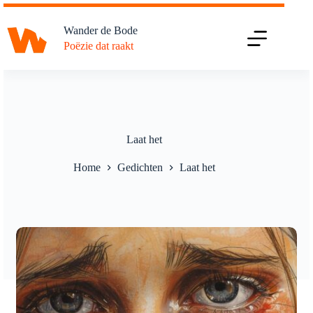
Ga
naar
Wander de Bode
de
Poëzie dat raakt
inhoud
Laat het
Home
Gedichten
Laat het