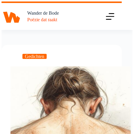
Ga
naar
Wander de Bode
de
Poëzie dat raakt
inhoud
Gedichten