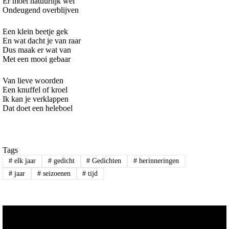
Er moet natuurlijk wel
Ondeugend overblijven
Een klein beetje gek
En wat dacht je van raar
Dus maak er wat van
Met een mooi gebaar
Van lieve woorden
Een knuffel of kroel
Ik kan je verklappen
Dat doet een heleboel
Tags
#
elk jaar
#
gedicht
#
Gedichten
#
herinneringen
#
jaar
#
seizoenen
#
tijd