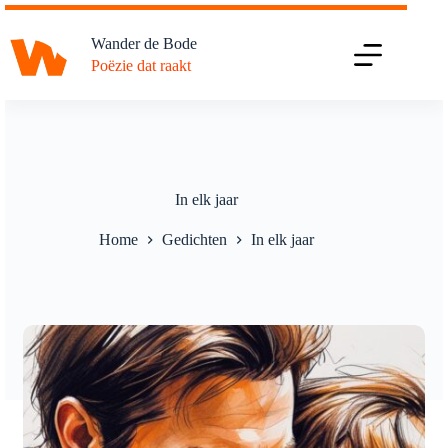
Ga
naar
Wander de Bode
de
Poëzie dat raakt
inhoud
In elk jaar
Home
Gedichten
In elk jaar