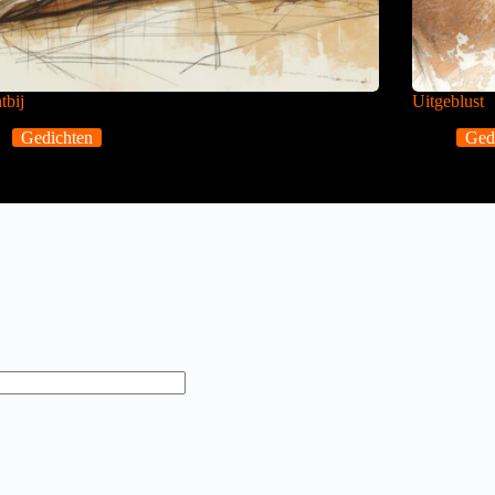
tbij
Uitgeblust
Gedichten
Ged