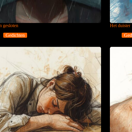
 gesloten
Het duister
Gedichten
Ged