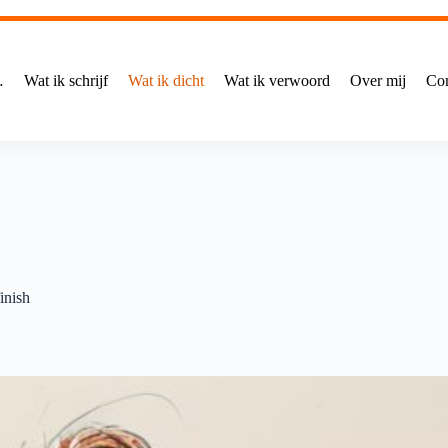
…
Wat ik schrijf
Wat ik dicht
Wat ik verwoord
Over mij
Con
inish