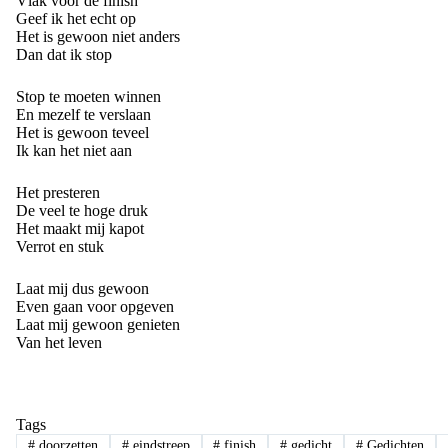
Vlak voor de finish
Geef ik het echt op
Het is gewoon niet anders
Dan dat ik stop
Stop te moeten winnen
En mezelf te verslaan
Het is gewoon teveel
Ik kan het niet aan
Het presteren
De veel te hoge druk
Het maakt mij kapot
Verrot en stuk
Laat mij dus gewoon
Even gaan voor opgeven
Laat mij gewoon genieten
Van het leven
Tags
#
doorzetten
#
eindstreep
#
finish
#
gedicht
#
Gedichten