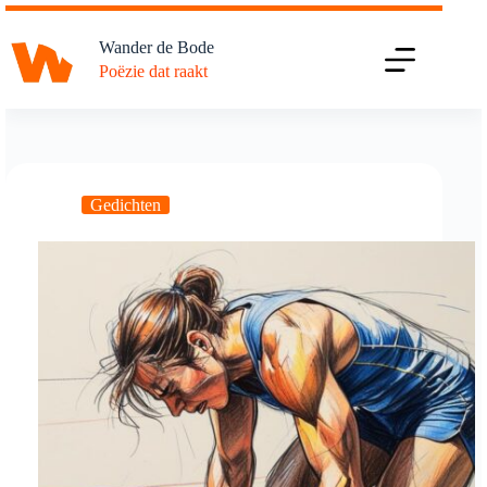
Ga
naar
Wander de Bode
de
Poëzie dat raakt
inhoud
Gedichten