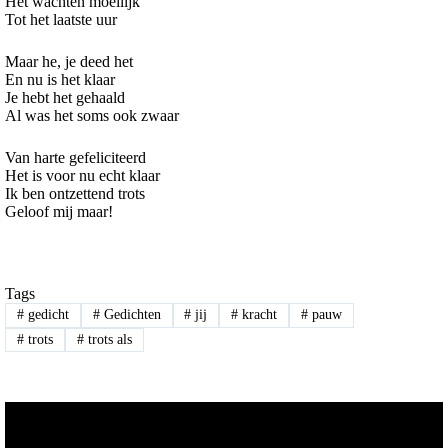
Het wachten moeilijk
Tot het laatste uur
Maar he, je deed het
En nu is het klaar
Je hebt het gehaald
Al was het soms ook zwaar
Van harte gefeliciteerd
Het is voor nu echt klaar
Ik ben ontzettend trots
Geloof mij maar!
Tags
#
gedicht
#
Gedichten
#
jij
#
kracht
#
pauw
#
trots
#
trots als