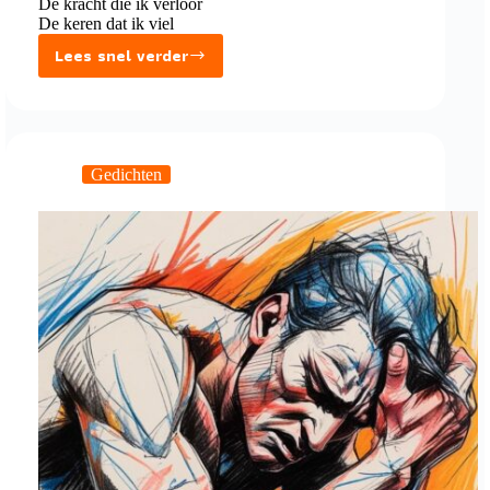
De kracht die ik verloor
De keren dat ik viel
Lees snel verder
De
pijn
in
mijn
ogen
Gedichten