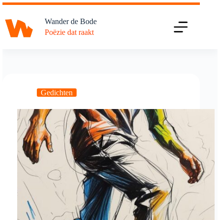
Ga
naar
Wander de Bode
de
Poëzie dat raakt
inhoud
Gedichten