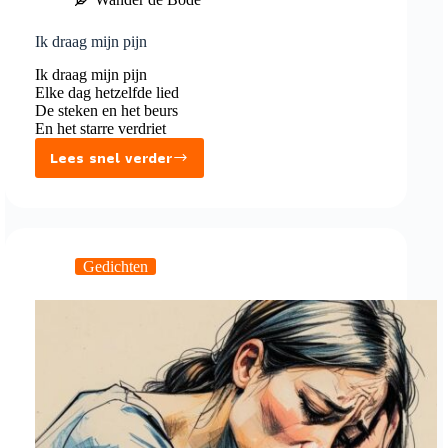
Ik draag mijn pijn
Ik draag mijn pijn
Elke dag hetzelfde lied
De steken en het beurs
En het starre verdriet
Lees snel verder
Ik
draag
mijn
pijn
Gedichten