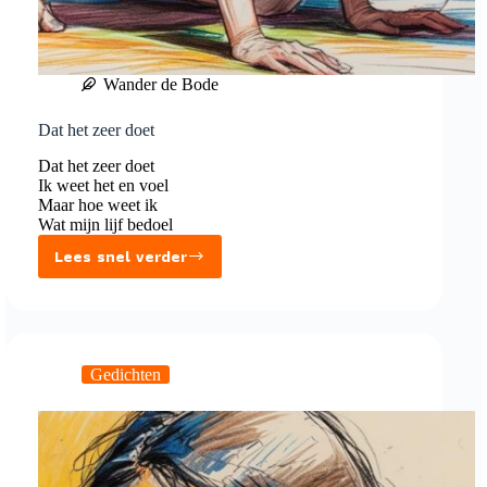
Wander de Bode
Dat het zeer doet
Dat het zeer doet
Ik weet het en voel
Maar hoe weet ik
Wat mijn lijf bedoel
Lees snel verder
Dat
het
zeer
doet
Gedichten