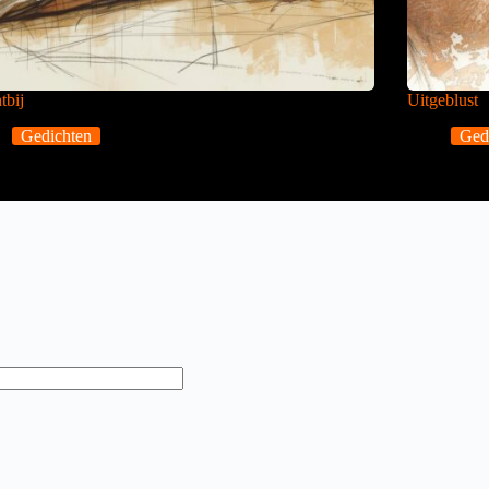
tbij
Uitgeblust
Gedichten
Ged