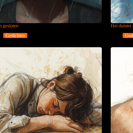
 gesloten
Het duister
Gedichten
Ged