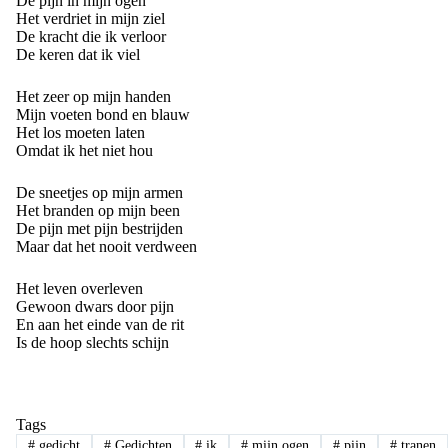
De pijn in mijn ogen
Het verdriet in mijn ziel
De kracht die ik verloor
De keren dat ik viel
Het zeer op mijn handen
Mijn voeten bond en blauw
Het los moeten laten
Omdat ik het niet hou
De sneetjes op mijn armen
Het branden op mijn been
De pijn met pijn bestrijden
Maar dat het nooit verdween
Het leven overleven
Gewoon dwars door pijn
En aan het einde van de rit
Is de hoop slechts schijn
Tags
#
gedicht
#
Gedichten
#
ik
#
mijn ogen
#
pijn
#
tranen