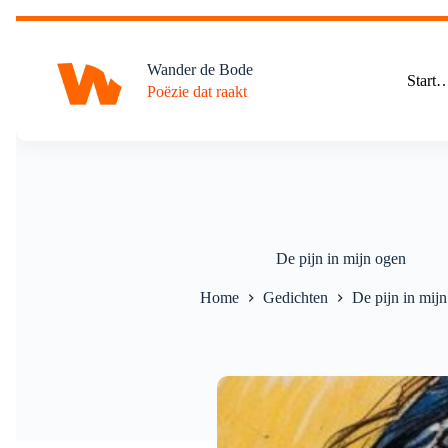
Ga
naar
de
Wander de Bode
inhoud
Start
Poëzie dat raakt
De pijn in mijn ogen
Home
Gedichten
De pijn in mij