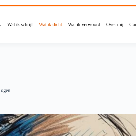
…
Wat ik schrijf
Wat ik dicht
Wat ik verwoord
Over mij
Con
n ogen