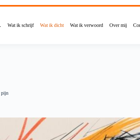
…
Wat ik schrijf
Wat ik dicht
Wat ik verwoord
Over mij
Con
pijn