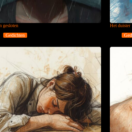
 gesloten
Het duister
Gedichten
Ged