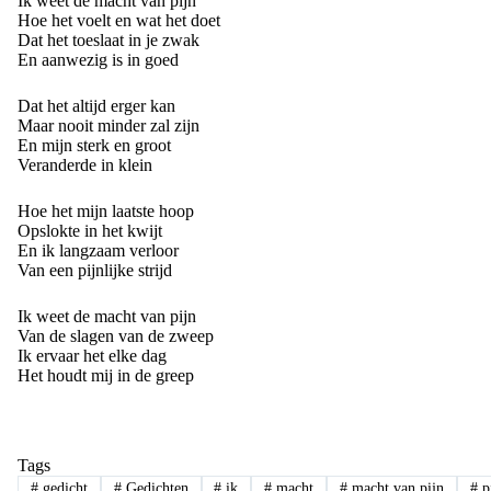
Ik weet de macht van pijn
Hoe het voelt en wat het doet
Dat het toeslaat in je zwak
En aanwezig is in goed
Dat het altijd erger kan
Maar nooit minder zal zijn
En mijn sterk en groot
Veranderde in klein
Hoe het mijn laatste hoop
Opslokte in het kwijt
En ik langzaam verloor
Van een pijnlijke strijd
Ik weet de macht van pijn
Van de slagen van de zweep
Ik ervaar het elke dag
Het houdt mij in de greep
Tags
#
gedicht
#
Gedichten
#
ik
#
macht
#
macht van pijn
#
p