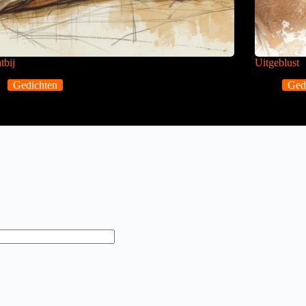
tbij
Uitgeblust
Gedichten
Ged