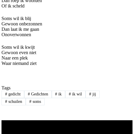
Dan roep ik woorden
Of ik scheld
Soms wil ik blij
Gewoon onbezonnen
Dan laat ik me gaan
Onoverwonnen
Soms wil ik kwijt
Gewoon even niet
Naar een plek
Waar niemand ziet
Tags
#
gedicht
#
Gedichten
#
ik
#
ik wil
#
jij
#
schuilen
#
soms