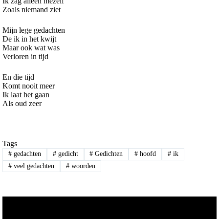
Ik zag alleen mezelf
Zoals niemand ziet
Mijn lege gedachten
De ik in het kwijt
Maar ook wat was
Verloren in tijd
En die tijd
Komt nooit meer
Ik laat het gaan
Als oud zeer
Tags
#
gedachten
#
gedicht
#
Gedichten
#
hoofd
#
ik
#
veel gedachten
#
woorden