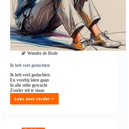
Wander de Bode
Ik heb veel gedachten
Ik heb veel gedachten
En voorbij laten gaan
In alle stilte gewacht
Zonder stil te staan
Lees snel verder
Ik
heb
veel
gedachten