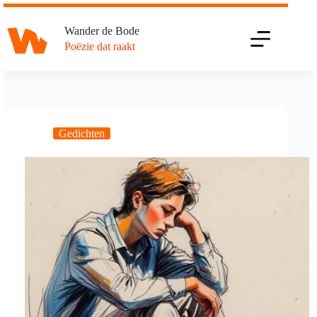
Ga
naar
Wander de Bode
de
Poëzie dat raakt
inhoud
Gedichten