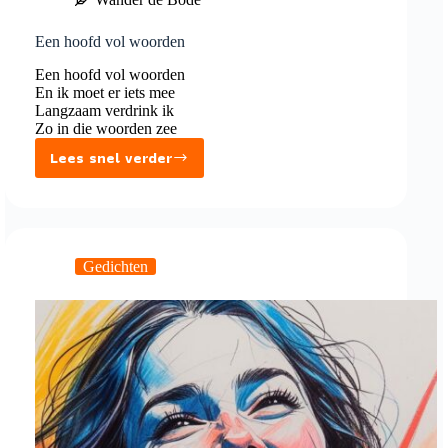
Een hoofd vol woorden
Een hoofd vol woorden
En ik moet er iets mee
Langzaam verdrink ik
Zo in die woorden zee
Lees snel verder
Een
hoofd
vol
woorden
Gedichten