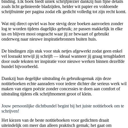
binding. Elk boek biedt uniek schrijfplezier dankzij hun fijne details
zoals licht gelinieerde bladzijden, helder wit papier en voldoende
schrijfruimte per pagina zodat elk gedicht volledig tot zijn recht komt.
Wat mij direct opviel was hoe stevig deze boeken aanvoelen zonder
log te worden tijdens dagelijks gebruik; ze passen makkelijk in elke
tas en blijven mooi ongeacht waar jij ze bewaart of gebruikt
onderweg naar nieuwe inspiratiebronnen buiten huis.
De bindingen zijn stuk voor stuk netjes afgewerkt zodat geen enkel
vel losraakt terwijl jij schrijft — ideaal wanneer jij graag terugbladert
door oude teksten ter inspiratie voor nieuwe werken binnen dezelfde
bundel bijvoorbeeld.
Dankzij hun degelijke uitstraling én gebruiksgemak zijn deze
notitieboeken echte aanraders voor iedere dichter die serieus werk wil
maken van eigen poëzie zonder concessies te doen aan comfort of
uitstraling tijdens elk schrijfmoment groot of klein.
Jouw persoonlijke dichtbundel begint bij het juiste notitieboek om te
schrijven!
Het kiezen van de beste notitieboeken voor gedichten draait
uiteindelijk om meer dan alleen praktisch gemak; het gaat om