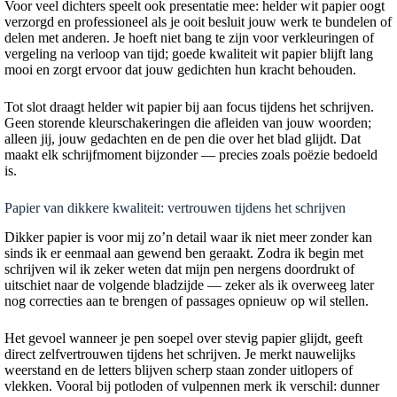
Voor veel dichters speelt ook presentatie mee: helder wit papier oogt
verzorgd en professioneel als je ooit besluit jouw werk te bundelen of
delen met anderen. Je hoeft niet bang te zijn voor verkleuringen of
vergeling na verloop van tijd; goede kwaliteit wit papier blijft lang
mooi en zorgt ervoor dat jouw gedichten hun kracht behouden.
Tot slot draagt helder wit papier bij aan focus tijdens het schrijven.
Geen storende kleurschakeringen die afleiden van jouw woorden;
alleen jij, jouw gedachten en de pen die over het blad glijdt. Dat
maakt elk schrijfmoment bijzonder — precies zoals poëzie bedoeld
is.
Papier van dikkere kwaliteit: vertrouwen tijdens het schrijven
Dikker papier is voor mij zo’n detail waar ik niet meer zonder kan
sinds ik er eenmaal aan gewend ben geraakt. Zodra ik begin met
schrijven wil ik zeker weten dat mijn pen nergens doordrukt of
uitschiet naar de volgende bladzijde — zeker als ik overweeg later
nog correcties aan te brengen of passages opnieuw op wil stellen.
Het gevoel wanneer je pen soepel over stevig papier glijdt, geeft
direct zelfvertrouwen tijdens het schrijven. Je merkt nauwelijks
weerstand en de letters blijven scherp staan zonder uitlopers of
vlekken. Vooral bij potloden of vulpennen merk ik verschil: dunner