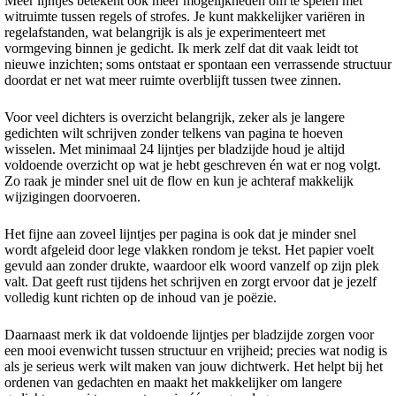
Meer lijntjes betekent ook meer mogelijkheden om te spelen met
witruimte tussen regels of strofes. Je kunt makkelijker variëren in
regelafstanden, wat belangrijk is als je experimenteert met
vormgeving binnen je gedicht. Ik merk zelf dat dit vaak leidt tot
nieuwe inzichten; soms ontstaat er spontaan een verrassende structuur
doordat er net wat meer ruimte overblijft tussen twee zinnen.
Voor veel dichters is overzicht belangrijk, zeker als je langere
gedichten wilt schrijven zonder telkens van pagina te hoeven
wisselen. Met minimaal 24 lijntjes per bladzijde houd je altijd
voldoende overzicht op wat je hebt geschreven én wat er nog volgt.
Zo raak je minder snel uit de flow en kun je achteraf makkelijk
wijzigingen doorvoeren.
Het fijne aan zoveel lijntjes per pagina is ook dat je minder snel
wordt afgeleid door lege vlakken rondom je tekst. Het papier voelt
gevuld aan zonder drukte, waardoor elk woord vanzelf op zijn plek
valt. Dat geeft rust tijdens het schrijven en zorgt ervoor dat je jezelf
volledig kunt richten op de inhoud van je poëzie.
Daarnaast merk ik dat voldoende lijntjes per bladzijde zorgen voor
een mooi evenwicht tussen structuur en vrijheid; precies wat nodig is
als je serieus werk wilt maken van jouw dichtwerk. Het helpt bij het
ordenen van gedachten en maakt het makkelijker om langere