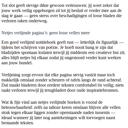
Tot slot geeft stevige dikte gewoon vertrouwen: jij weet zeker dat
jouw werk veilig opgeborgen zit tot jij besluit er verder mee aan de
slag te gaan — geen stress over beschadigingen of losse bladen die
verloren raken onderweg.
Netjes verlijmde pagina’s: geen losse vellen meer
Een goed verlijmd notitieboek geeft rust — letterlijk én figuurlijk —
tijdens het schrijven van poëzie. Je hoeft nooit bang te zijn dat
bladzijden spontaan loslaten terwijl jij middenin een creatieve bui zit;
alles blijft netjes bij elkaar zodat jij ongestoord verder kunt werken
aan jouw bundel.
Verlijming zorgt ervoor dat elke pagina stevig vastzit maar toch
makkelijk omslaat zonder scheuren of rafels langs de rand achteraf.
Dat maakt bladeren door eerdere teksten comfortabel én veilig; niets
raakt verloren terwijl jij terugbladert door oude inspiratiebronnen.
Wat ik fijn vind aan netjes verlijmde boeken is vooral de
betrouwbaarheid: zelfs na talloze keren omslaan blijven alle vellen
strak tegen elkaar liggen zonder openstaande naden tussenin —
ideaal wanneer jij later nog aantekeningen wilt toevoegen naast
bestaande teksten.