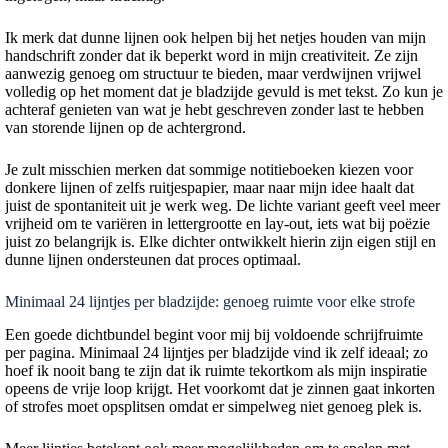
Ik merk dat dunne lijnen ook helpen bij het netjes houden van mijn
handschrift zonder dat ik beperkt word in mijn creativiteit. Ze zijn
aanwezig genoeg om structuur te bieden, maar verdwijnen vrijwel
volledig op het moment dat je bladzijde gevuld is met tekst. Zo kun je
achteraf genieten van wat je hebt geschreven zonder last te hebben
van storende lijnen op de achtergrond.
Je zult misschien merken dat sommige notitieboeken kiezen voor
donkere lijnen of zelfs ruitjespapier, maar naar mijn idee haalt dat
juist de spontaniteit uit je werk weg. De lichte variant geeft veel meer
vrijheid om te variëren in lettergrootte en lay-out, iets wat bij poëzie
juist zo belangrijk is. Elke dichter ontwikkelt hierin zijn eigen stijl en
dunne lijnen ondersteunen dat proces optimaal.
Minimaal 24 lijntjes per bladzijde: genoeg ruimte voor elke strofe
Een goede dichtbundel begint voor mij bij voldoende schrijfruimte
per pagina. Minimaal 24 lijntjes per bladzijde vind ik zelf ideaal; zo
hoef ik nooit bang te zijn dat ik ruimte tekortkom als mijn inspiratie
opeens de vrije loop krijgt. Het voorkomt dat je zinnen gaat inkorten
of strofes moet opsplitsen omdat er simpelweg niet genoeg plek is.