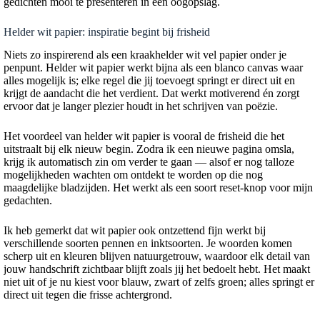
gedichten mooi te presenteren in één oogopslag.
Helder wit papier: inspiratie begint bij frisheid
Niets zo inspirerend als een kraakhelder wit vel papier onder je
penpunt. Helder wit papier werkt bijna als een blanco canvas waar
alles mogelijk is; elke regel die jij toevoegt springt er direct uit en
krijgt de aandacht die het verdient. Dat werkt motiverend én zorgt
ervoor dat je langer plezier houdt in het schrijven van poëzie.
Het voordeel van helder wit papier is vooral de frisheid die het
uitstraalt bij elk nieuw begin. Zodra ik een nieuwe pagina omsla,
krijg ik automatisch zin om verder te gaan — alsof er nog talloze
mogelijkheden wachten om ontdekt te worden op die nog
maagdelijke bladzijden. Het werkt als een soort reset-knop voor mijn
gedachten.
Ik heb gemerkt dat wit papier ook ontzettend fijn werkt bij
verschillende soorten pennen en inktsoorten. Je woorden komen
scherp uit en kleuren blijven natuurgetrouw, waardoor elk detail van
jouw handschrift zichtbaar blijft zoals jij het bedoelt hebt. Het maakt
niet uit of je nu kiest voor blauw, zwart of zelfs groen; alles springt er
direct uit tegen die frisse achtergrond.