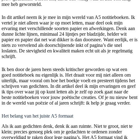
mee heb geworsteld.
In dit artikel neem ik je mee in mijn wereld van A5 notitieboeken. Ik
vertel je niet alleen waar je op moet letten, maar deel ook mijn
ervaring met verschillende soorten papier en afwerkingen. Denk aan
dunne lichte lijnen, minimaal 24 lijntjes per bladzijde, helder wit
papier en papier dat net wat dikker is dan doorsnee. Want eerlijk, er is
niets zo vervelend als doorschijnende inkt of pagina’s die snel
loslaten. De stevigheid en kwaliteit maken echt uit als je regelmatig
schrijft.
Ik ben door de jaren heen steeds kritischer geworden op wat een
goed notitieboek nu eigenlijk is. Het draait voor mij niet alleen om
uiterlijk, maar vooral om hoe het boekje voelt en presteert tijdens het
schrijven van gedichten. In dit artikel deel ik mijn ervaringen en geef
ik tips over waar jij op kunt letten als je zelf op zoek gaat naar de
beste notitieboeken voor jouw poëtische creaties. Of je nu nieuw bent
in de wereld van poëzie of al jaren schrijft: ik help je graag verder.
Het belang van het juiste A5 formaat
Als ik aan gedichten denk, denk ik aan ruimte. Niet te groot, niet te
klein; precies genoeg plek om je gedachten te ordenen zonder
overweldigd te raken door lege pagina’s. Het A5 formaat vind ik