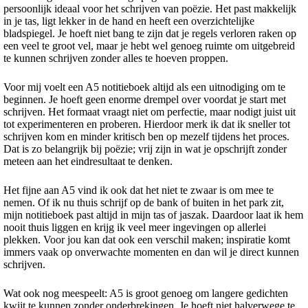
persoonlijk ideaal voor het schrijven van poëzie. Het past makkelijk
in je tas, ligt lekker in de hand en heeft een overzichtelijke
bladspiegel. Je hoeft niet bang te zijn dat je regels verloren raken op
een veel te groot vel, maar je hebt wel genoeg ruimte om uitgebreid
te kunnen schrijven zonder alles te hoeven proppen.
Voor mij voelt een A5 notitieboek altijd als een uitnodiging om te
beginnen. Je hoeft geen enorme drempel over voordat je start met
schrijven. Het formaat vraagt niet om perfectie, maar nodigt juist uit
tot experimenteren en proberen. Hierdoor merk ik dat ik sneller tot
schrijven kom en minder kritisch ben op mezelf tijdens het proces.
Dat is zo belangrijk bij poëzie; vrij zijn in wat je opschrijft zonder
meteen aan het eindresultaat te denken.
Het fijne aan A5 vind ik ook dat het niet te zwaar is om mee te
nemen. Of ik nu thuis schrijf op de bank of buiten in het park zit,
mijn notitieboek past altijd in mijn tas of jaszak. Daardoor laat ik hem
nooit thuis liggen en krijg ik veel meer ingevingen op allerlei
plekken. Voor jou kan dat ook een verschil maken; inspiratie komt
immers vaak op onverwachte momenten en dan wil je direct kunnen
schrijven.
Wat ook nog meespeelt: A5 is groot genoeg om langere gedichten
kwijt te kunnen zonder onderbrekingen. Je hoeft niet halverwege te