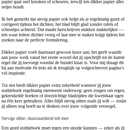
papier gaat snel kreuken of scheuren, terwijl iets dikker papier alles
netjes houdt.
Ik heb gemerkt dat stevig papier ook helpt als je regelmatig gumt of
corrigeert tijdens het dichten; het blad blijft glad zonder rafels of
scheurtjes achteraf. Dat maakt herschrijven stukken makkelijker —
iets waar iedere dichter vroeg of laat mee te maken krijgt tijdens het
zoeken naar de perfecte formulering.
Dikker papier voelt daarnaast gewoon luxer aan; het geeft waarde
aan jouw werk vanaf het eerste woord dat jij opschrijft tot de laatste
regel die jij toevoegt voordat de bundel klaar is. Voor mij draagt dit
bij aan motivatie én trots als ik terugkijk op volgeschreven pagina’s
vol inspiratie.
Tot slot biedt dikker papier extra zekerheid wanneer jij jouw
notitieboek regelmatig meeneemt onderweg: geen zorgen om regen,
gekreukelde hoeken of doorzichtige bladzijden die kwetsbaar ogen
na één keer gebruiken. Alles blijft stevig zitten zoals jij wilt — zodat
jij alleen nog hoeft na te denken over jouw volgende versregel.
Stevige dikte: duurzaamheid telt mee
Een goed notitieboek moet tegen een stootje kunnen — zeker als jij