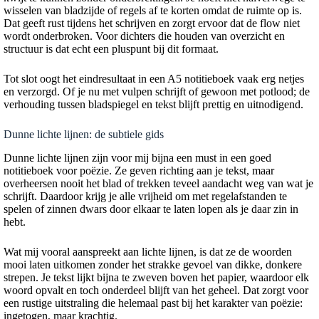
wisselen van bladzijde of regels af te korten omdat de ruimte op is.
Dat geeft rust tijdens het schrijven en zorgt ervoor dat de flow niet
wordt onderbroken. Voor dichters die houden van overzicht en
structuur is dat echt een pluspunt bij dit formaat.
Tot slot oogt het eindresultaat in een A5 notitieboek vaak erg netjes
en verzorgd. Of je nu met vulpen schrijft of gewoon met potlood; de
verhouding tussen bladspiegel en tekst blijft prettig en uitnodigend.
Dunne lichte lijnen: de subtiele gids
Dunne lichte lijnen zijn voor mij bijna een must in een goed
notitieboek voor poëzie. Ze geven richting aan je tekst, maar
overheersen nooit het blad of trekken teveel aandacht weg van wat je
schrijft. Daardoor krijg je alle vrijheid om met regelafstanden te
spelen of zinnen dwars door elkaar te laten lopen als je daar zin in
hebt.
Wat mij vooral aanspreekt aan lichte lijnen, is dat ze de woorden
mooi laten uitkomen zonder het strakke gevoel van dikke, donkere
strepen. Je tekst lijkt bijna te zweven boven het papier, waardoor elk
woord opvalt en toch onderdeel blijft van het geheel. Dat zorgt voor
een rustige uitstraling die helemaal past bij het karakter van poëzie:
ingetogen, maar krachtig.