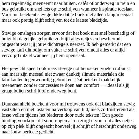
hem regelmatig meeneemt naar buiten, cafés of onderweg in trein en
bus gebruikt om snel iets op te schrijven wanneer inspiratie toeslaat.
Voor mij betekent stevige dikte dat je boek niet alleen lang meegaat
maar ook prettig blijft schrijven tot de laatste bladzijde.
Stevige omslagen zorgen ervoor dat het boek niet snel beschadigt of
buigt bij dagelijks gebruik; zo blijft alles netjes en beschermd
ongeacht waar jij jouw dichtregels neerzet. Ik heb gemerkt dat een
stevige kaft uitnodigt om vaker te schrijven omdat alles er altijd
verzorgd uitziet wanneer jij hem openslaat.
Het gewicht speelt ook mee: stevige notitieboeken voelen robuust
aan maar zijn meestal niet zwaar dankzij slimme materialen die
fabrikanten tegenwoordig gebruiken. Dat betekent makkelijk
meenemen zonder concessies te doen aan comfort — ideaal als jij
graag buiten schrijft of onderweg bent.
Duurzaamheid betekent voor mij trouwens ook dat bladzijden stevig
vastzitten en niet loslaten na verloop van tijd; niets zo frustrerend als
losse vellen tijdens het bladeren door oude teksten! Een goede
binding voorkomt dit soort ongemak en zorgt ervoor dat alles netjes
op zijn plek blijft ongeacht hoeveel jij schrijft of herschrijft onderweg
naar jouw perfecte gedicht.