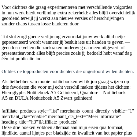
Voor dichters die graag experimenteren met verschillende volgordes
in hun werk biedt verlijming extra zekerheid: alles blijft overzichtelijk
geordend terwijl jij werkt aan nieuwe versies of herschrijvingen
zonder chaos tussen losse bladeren door.
Tot slot zorgt goede verlijming ervoor dat jouw werk altijd netjes
gepresenteerd wordt wanneer jij besluit iets uit handen te geven —
geen losse vellen die zoekraken onderweg naar een uitgeverij of
presentatieavond; alles blijft precies zoals jij bedoeld hebt vanaf dag
één tot publicatie toe.
Ontdek de topproducten voor dichters die ongestoord willen dichten.
Als liefhebber van mooie notitieboeken wil ik jou graag wijzen op
drie favorieten die voor mij echt verschil maken tijdens het dichten:
Hieroglyphs Notitieboek A5 Gelinieerd, Quantore – Notitieboek –
A5 en DULA Notitieboek A5 Zwart gelinieerd.
[affiliate_products style=”list” merchants_count_directly_visible=”1″
merchant_cta=”enable” merchant_cta_text=”Meer informatie”
heading_title=”h3″][/affiliate_products]
Deze drie boeken voldoen allemaal aan mijn eisen qua formaat,
lijndikte, aantal lijntjes per bladzijde én kwaliteit van het papier plus