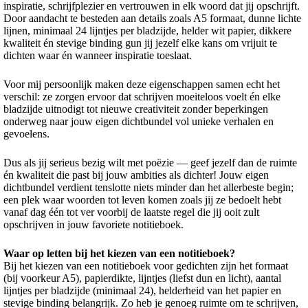
inspiratie, schrijfplezier en vertrouwen in elk woord dat jij opschrijft.
Door aandacht te besteden aan details zoals A5 formaat, dunne lichte
lijnen, minimaal 24 lijntjes per bladzijde, helder wit papier, dikkere
kwaliteit én stevige binding gun jij jezelf elke kans om vrijuit te
dichten waar én wanneer inspiratie toeslaat.
Voor mij persoonlijk maken deze eigenschappen samen echt het
verschil: ze zorgen ervoor dat schrijven moeiteloos voelt én elke
bladzijde uitnodigt tot nieuwe creativiteit zonder beperkingen
onderweg naar jouw eigen dichtbundel vol unieke verhalen en
gevoelens.
Dus als jij serieus bezig wilt met poëzie — geef jezelf dan de ruimte
én kwaliteit die past bij jouw ambities als dichter! Jouw eigen
dichtbundel verdient tenslotte niets minder dan het allerbeste begin;
een plek waar woorden tot leven komen zoals jij ze bedoelt hebt
vanaf dag één tot ver voorbij de laatste regel die jij ooit zult
opschrijven in jouw favoriete notitieboek.
Waar op letten bij het kiezen van een notitieboek?
Bij het kiezen van een notitieboek voor gedichten zijn het formaat
(bij voorkeur A5), papierdikte, lijntjes (liefst dun en licht), aantal
lijntjes per bladzijde (minimaal 24), helderheid van het papier en
stevige binding belangrijk. Zo heb je genoeg ruimte om te schrijven,