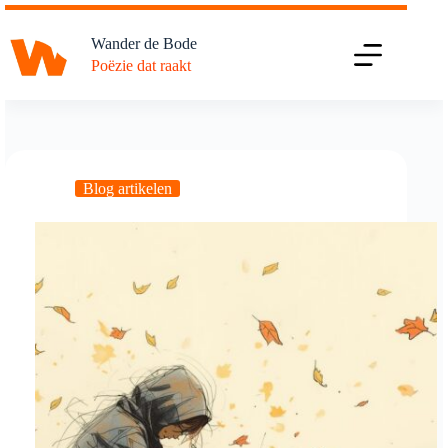
Ga
naar
Wander de Bode
de
Poëzie dat raakt
inhoud
Blog artikelen