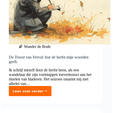
Wander de Bode
De Troost van Verval: hoe de herfst mijn woorden
geeft.
Ik schrijf mezelf door de herfst heen, als een
wandelaar die zijn voetstappen toevertrouwt aan het
ritselen van bladeren. Het seizoen omarmt mij met
allerlei van…
Lees snel verder
De
Troost
van
Verval: