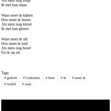
Als niets nog loopt
Ik niet kan staan
Waar moet ik kijken
Hoe moet ik horen
Als niets nog kleurt
Ik niet kan gloren
Waar moet ik stil
Hoe moet ik luid
Als niets nog hoort
En ik sta uit
Tags
#
gedicht
#
Gedichten
#
heen
#
ik
#
moet ik
#
twijfel
#
waar