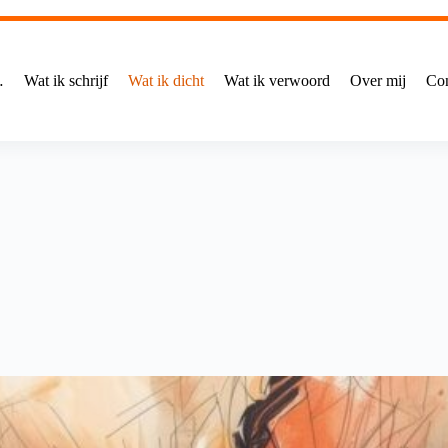
…
Wat ik schrijf
Wat ik dicht
Wat ik verwoord
Over mij
Con