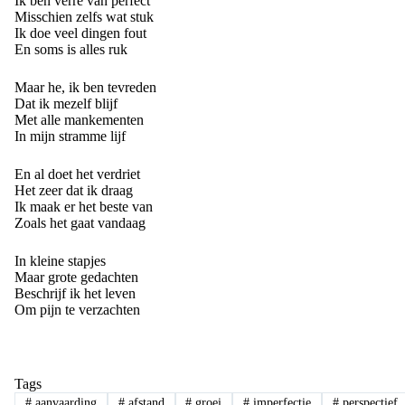
Ik ben verre van perfect
Misschien zelfs wat stuk
Ik doe veel dingen fout
En soms is alles ruk
Maar he, ik ben tevreden
Dat ik mezelf blijf
Met alle mankementen
In mijn stramme lijf
En al doet het verdriet
Het zeer dat ik draag
Ik maak er het beste van
Zoals het gaat vandaag
In kleine stapjes
Maar grote gedachten
Beschrijf ik het leven
Om pijn te verzachten
Tags
#
aanvaarding
#
afstand
#
groei
#
imperfectie
#
perspectief