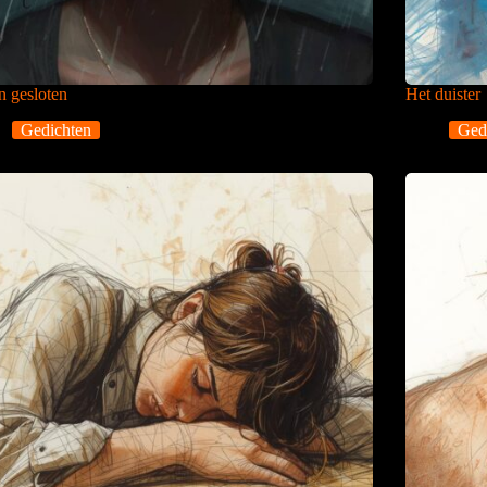
 gesloten
Het duister
Gedichten
Ged