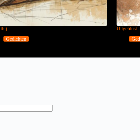
tbij
Uitgeblust
Gedichten
Ged