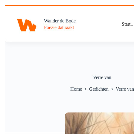
Ga
naar
de
Wander de Bode
inhoud
Start
Poëzie dat raakt
Verre van
Home
Gedichten
Verre van