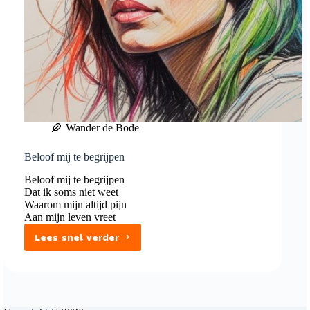
Wander de Bode
Beloof mij te begrijpen
Beloof mij te begrijpen
Dat ik soms niet weet
Waarom mijn altijd pijn
Aan mijn leven vreet
Lees snel verder
Beloof
mij
te
begrijpen