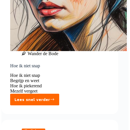
Wander de Bode
Hoe ik niet snap
Hoe ik niet snap
Begrijp en weet
Hoe ik piekerend
Mezelf vergeet
Lees snel verder
Hoe
ik
niet
snap