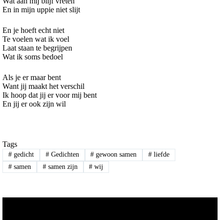
Wat aan mij blijf vreten
En in mijn uppie niet slijt
En je hoeft echt niet
Te voelen wat ik voel
Laat staan te begrijpen
Wat ik soms bedoel
Als je er maar bent
Want jij maakt het verschil
Ik hoop dat jij er voor mij bent
En jij er ook zijn wil
Tags
#
gedicht
#
Gedichten
#
gewoon samen
#
liefde
#
samen
#
samen zijn
#
wij