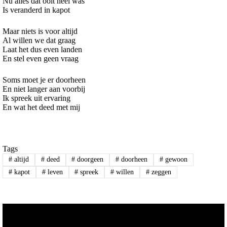
Nu alles dat ooit heel was
Is veranderd in kapot
Maar niets is voor altijd
Al willen we dat graag
Laat het dus even landen
En stel even geen vraag
Soms moet je er doorheen
En niet langer aan voorbij
Ik spreek uit ervaring
En wat het deed met mij
Tags
#
altijd
#
deed
#
doorgeen
#
doorheen
#
gewoon
#
kapot
#
leven
#
spreek
#
willen
#
zeggen