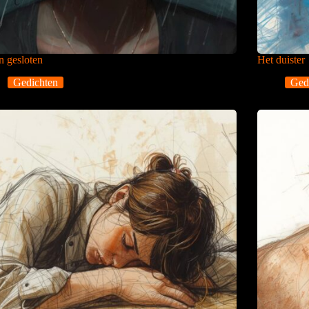
 gesloten
Het duister
Gedichten
Ged