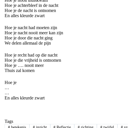
Hoe je nooit thuiskwam
Hoe je achterbleef in de nacht
Hoe je de nacht is ontnomen
En alles kleurde zwart
Hoe je nacht had moeten zijn
Hoe je nacht nooit meer kan zijn
Hoe je door die nacht ging
We delen allemaal de pijn
Hoe je recht had op die nacht
Hoe je die vrijheid is ontnomen
Hoe je …. nooit meer
Thuis zal komen
Hoe je
…
…
En alles kleurde zwart
Tags
#
betekenis
#
inzicht
#
Reflectie
#
richting
#
twijfel
#
vr