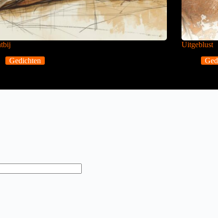
tbij
Uitgeblust
Gedichten
Ged