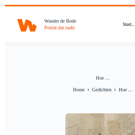
Ga
naar
de
Wander de Bode
inhoud
Start
Poëzie dat raakt
Hoe …
Home
Gedichten
Hoe …