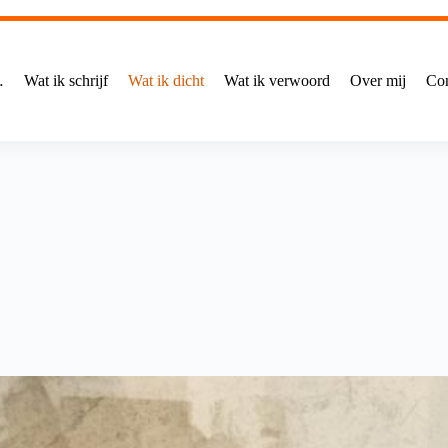
…
Wat ik schrijf
Wat ik dicht
Wat ik verwoord
Over mij
Con