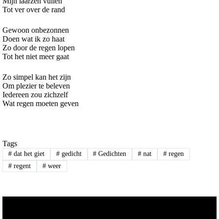
Mijn laarzen vullen
Tot ver over de rand
Gewoon onbezonnen
Doen wat ik zo haat
Zo door de regen lopen
Tot het niet meer gaat
Zo simpel kan het zijn
Om plezier te beleven
Iedereen zou zichzelf
Wat regen moeten geven
Tags
#
dat het giet
#
gedicht
#
Gedichten
#
nat
#
regen
#
regent
#
weer