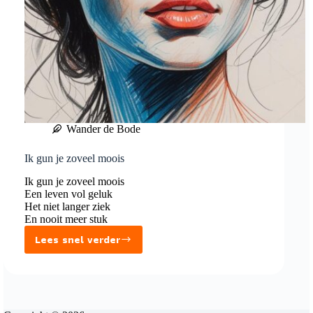
Wander de Bode
Ik gun je zoveel moois
Ik gun je zoveel moois
Een leven vol geluk
Het niet langer ziek
En nooit meer stuk
Lees snel verder
Ik
gun
je
zoveel