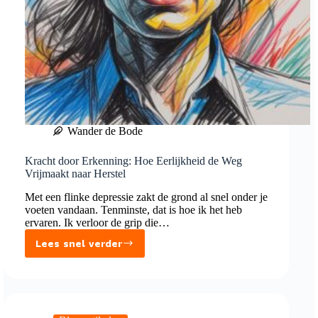
Wander de Bode
Kracht door Erkenning: Hoe Eerlijkheid de Weg
Vrijmaakt naar Herstel
Met een flinke depressie zakt de grond al snel onder je
voeten vandaan. Tenminste, dat is hoe ik het heb
ervaren. Ik verloor de grip die…
Lees snel verder
Kracht
door
Erkenning:
Hoe