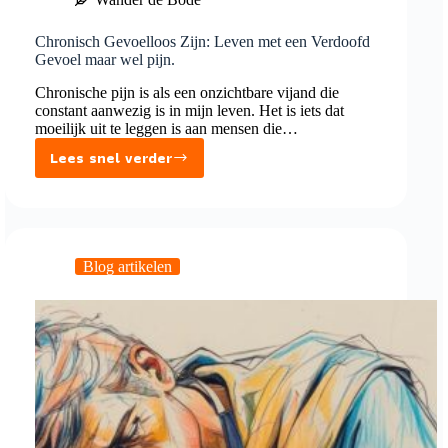
Chronisch Gevoelloos Zijn: Leven met een Verdoofd
Gevoel maar wel pijn.
Chronische pijn is als een onzichtbare vijand die
constant aanwezig is in mijn leven. Het is iets dat
moeilijk uit te leggen is aan mensen die…
Lees snel verder
Chronisch
Gevoelloos
Zijn:
Leven
met
Blog artikelen
een
Verdoofd
Gevoel
maar
wel
pijn.