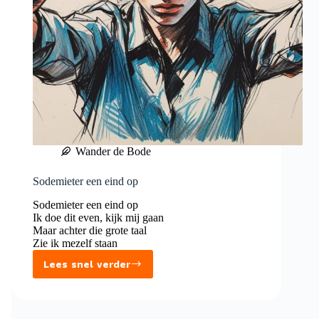
Wander de Bode
Sodemieter een eind op
Sodemieter een eind op
Ik doe dit even, kijk mij gaan
Maar achter die grote taal
Zie ik mezelf staan
Lees snel verder
Sodemieter
een
eind