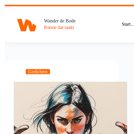
Ga
naar
de
Wander de Bode
inhoud
Start
Poëzie dat raakt
Gedichten