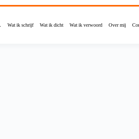
…
Wat ik schrijf
Wat ik dicht
Wat ik verwoord
Over mij
Con