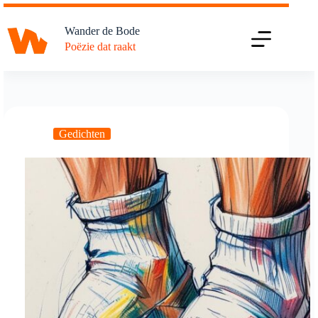
Ga
naar
Wander de Bode
de
Poëzie dat raakt
inhoud
Gedichten