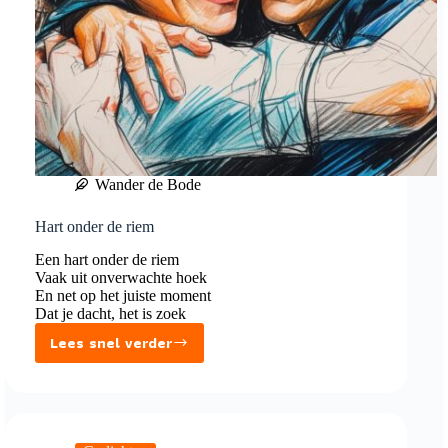
Wander de Bode
Hart onder de riem
Een hart onder de riem
Vaak uit onverwachte hoek
En net op het juiste moment
Dat je dacht, het is zoek
Lees snel verder
Hart
onder
de
riem