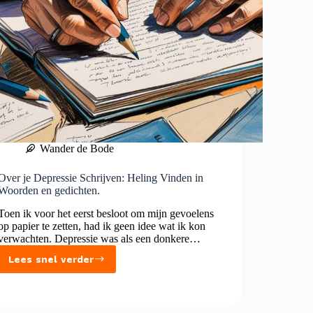
Wander de Bode
Over je Depressie Schrijven: Heling Vinden in
Woorden en gedichten.
Toen ik voor het eerst besloot om mijn gevoelens
op papier te zetten, had ik geen idee wat ik kon
verwachten. Depressie was als een donkere…
Lees snel verder
Over
je
Depressie