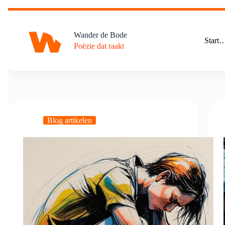
Ga
naar
de
Wander de Bode
inhoud
Start
Poëzie dat raakt
Blog artikelen