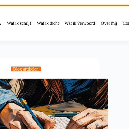
…
Wat ik schrijf
Wat ik dicht
Wat ik verwoord
Over mij
Con
Blog artikelen