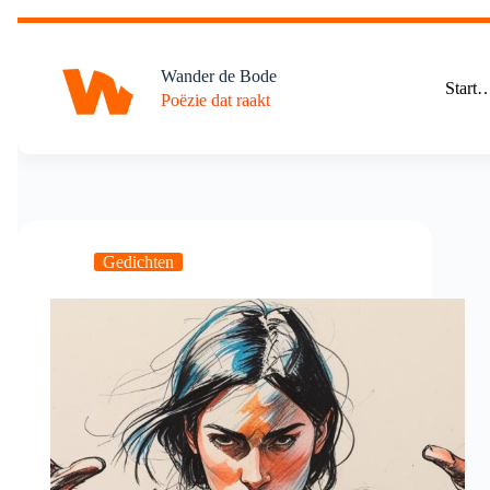
Ga
naar
de
Wander de Bode
inhoud
Start
Poëzie dat raakt
Gedichten