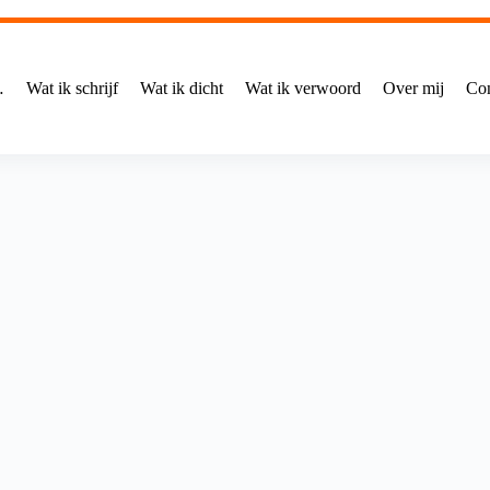
…
Wat ik schrijf
Wat ik dicht
Wat ik verwoord
Over mij
Con