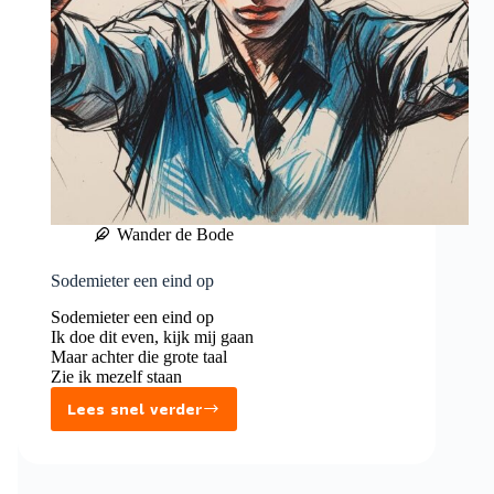
Wander de Bode
Sodemieter een eind op
Sodemieter een eind op
Ik doe dit even, kijk mij gaan
Maar achter die grote taal
Zie ik mezelf staan
Lees snel verder
Sodemieter
een
eind