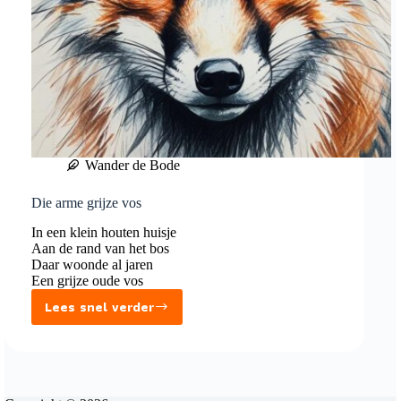
Wander de Bode
Die arme grijze vos
In een klein houten huisje
Aan de rand van het bos
Daar woonde al jaren
Een grijze oude vos
Lees snel verder
Die
arme
grijze
vos