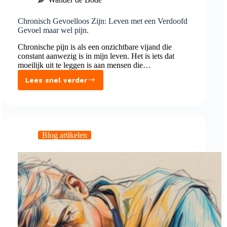
Chronisch Gevoelloos Zijn: Leven met een Verdoofd
Gevoel maar wel pijn.
Chronische pijn is als een onzichtbare vijand die
constant aanwezig is in mijn leven. Het is iets dat
moeilijk uit te leggen is aan mensen die…
Lees snel verder
Chronisch
Gevoelloos
Zijn:
Leven
met
Blog artikelen
een
Verdoofd
Gevoel
maar
wel
pijn.