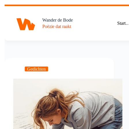
Ga
naar
de
Wander de Bode
inhoud
Start
Poëzie dat raakt
Gedichten