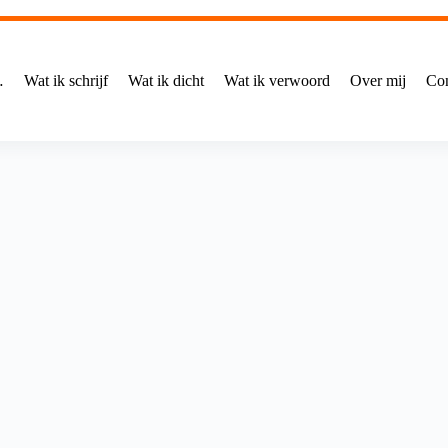
…
Wat ik schrijf
Wat ik dicht
Wat ik verwoord
Over mij
Con