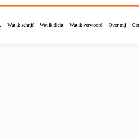
…
Wat ik schrijf
Wat ik dicht
Wat ik verwoord
Over mij
Con