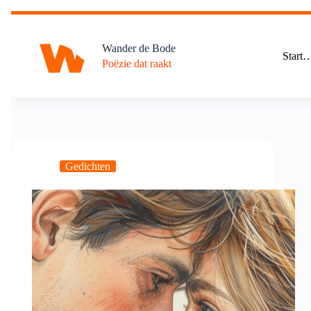
Ga
naar
de
Wander de Bode
inhoud
Start
Poëzie dat raakt
Gedichten