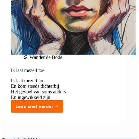
Wander de Bode
Ik laat mezelf toe
Ik laat mezelf toe
En kom steeds dichterbij
Het gevoel van soms anders
En ingewikkeld zijn
Lees snel verder
Ik
laat
mezelf
toe