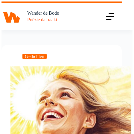
Ga
naar
Wander de Bode
de
Poëzie dat raakt
inhoud
Gedichten