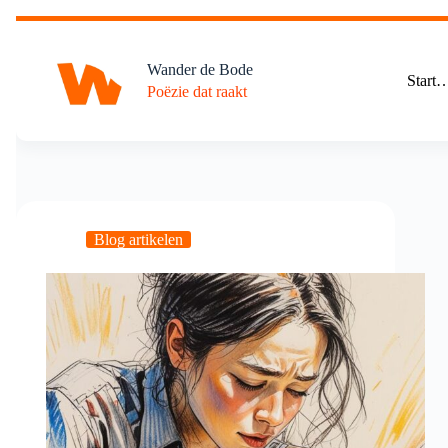
Ga
naar
de
Wander de Bode
inhoud
Start
Poëzie dat raakt
Blog artikelen