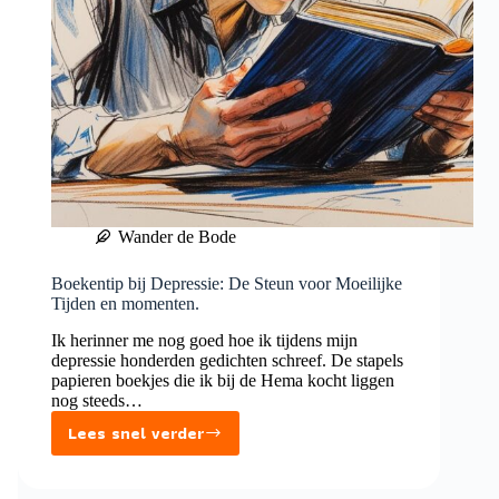
Wander de Bode
Boekentip bij Depressie: De Steun voor Moeilijke
Tijden en momenten.
Ik herinner me nog goed hoe ik tijdens mijn
depressie honderden gedichten schreef. De stapels
papieren boekjes die ik bij de Hema kocht liggen
nog steeds…
Lees snel verder
Boekentip
bij
Depressie: