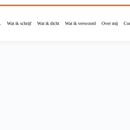
…
Wat ik schrijf
Wat ik dicht
Wat ik verwoord
Over mij
Con