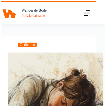
Ga
naar
Wander de Bode
de
Poëzie dat raakt
inhoud
Gedichten